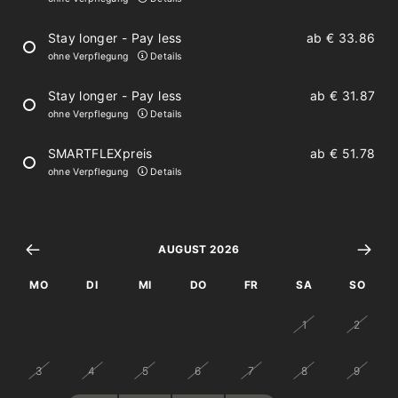
Fön
Stay longer - Pay less
ab
€ 33.86
ohne Verpflegung
Details
Handtücher und Bettwäsche
Stay longer - Pay less
ab
€ 31.87
Badetasche mit Bademantel, Schlappen
ohne Verpflegung
Details
und Badetuch
SMARTFLEXpreis
ab
€ 51.78
ohne Verpflegung
Details
Voll ausgestattete Küche
AUGUST 2026
Geschirrspüler
MO
DI
MI
DO
FR
SA
SO
Kühlschrank
27
28
29
30
31
1
2
Ceran-Kochfeld, Mikrowelle-Backofen
Töpfe, Geschirr und Besteck
3
4
5
6
7
8
9