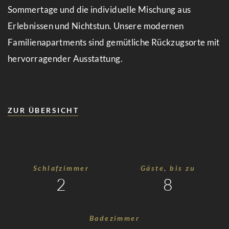
Wellness
Sommertage und die individuelle Mischung aus
&
Erlebnissen und Nichtstun. Unsere modernen
Familienapartments sind gemütliche Rückzugsorte mit
Spa
hervorragender Ausstattung.
Annehmlichkeiten
Familienzeit
Zeit
ZUR ÜBERSICHT
mit
Freunden
Sommerurlaub
Schlafzimmer
Gäste, bis zu
2
8
Winterurlaub
Summer
Badezimmer