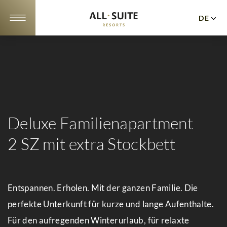
DE
EN
NL
Apartments
Angebote
10
Deluxe Familienapartment
Gründe
2 SZ mit extra Stockbett
Lage
Galerie
Entspannen. Erholen. Mit der ganzen Familie. Die
Events
perfekte Unterkunft für kurze und lange Aufenthalte.
Kulinarik
Für den aufregenden Winterurlaub, für relaxte