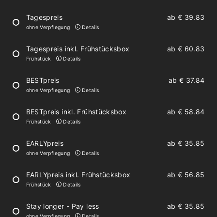
Holz-Parkettböden
Tagespreis
ab
€ 39.83
ohne Verpflegung
Details
Wohnbereich mit Ausziehcouch
Tagespreis inkl. Frühstücksbox
ab
€ 60.83
Sat-TV
Frühstück
Details
kostenloses WLAN
BESTpreis
ab
€ 37.84
Balkon mit Aussicht
ohne Verpflegung
Details
BESTpreis inkl. Frühstücksbox
ab
€ 58.84
Frühstück
Details
Großzügige Schlaf- und Badezimmer
EARLYpreis
ab
€ 35.85
ohne Verpflegung
Details
2 Schlafzimmer mit trennbarem Bett
EARLYpreis inkl. Frühstücksbox
ab
€ 56.85
Safe
Frühstück
Details
2 Badezimmer mit Dusche/WC bzw.
Stay longer - Pay less
ab
€ 35.85
Badewanne/WC
ohne Verpflegung
Details