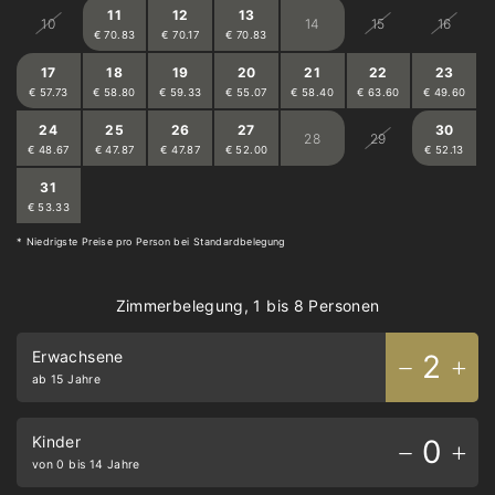
Kaffeemaschine
11
12
13
10
14
15
16
€ 70.83
€ 70.17
€ 70.83
Toaster
17
18
19
20
21
22
23
€ 57.73
€ 58.80
€ 59.33
€ 55.07
€ 58.40
€ 63.60
€ 49.60
24
25
26
27
30
28
29
€ 48.67
€ 47.87
€ 47.87
€ 52.00
€ 52.13
31
1
2
3
4
5
6
€ 53.33
€ 52.40
€ 52.00
€ 52.13
€ 54.67
€ 58.67
€ 48.13
* Niedrigste Preise pro Person bei Standardbelegung
Zimmerbelegung, 1 bis 8 Personen
Erwachsene
2
ab 15 Jahre
Kinder
0
von 0 bis 14 Jahre