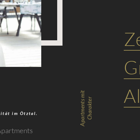
Z
G
Al
Apartments mit
Charakter
ität im Ötztal.
 Apartments