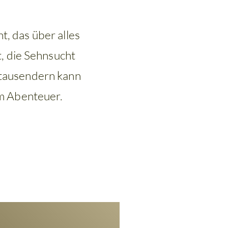
t, das über alles
, die Sehnsucht
itausendern kann
m Abenteuer.