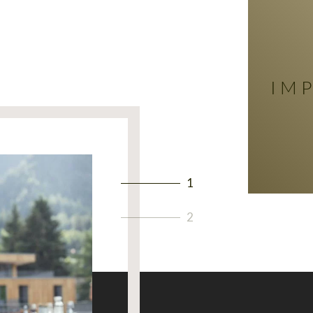
IM
1
2
zahl der Kinder
0