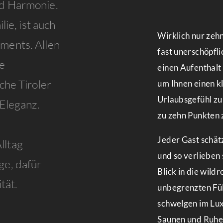
nd Harmonie.
lie, ist auch
Wirklich nur zehn
ments. Allen
fast unerschöpfli
e
einen Aufenthalt
che Tiroler
um Ihnen einen kl
Urlaubsgefühl zu
 Eleganz.
zu zehn Punkten
Jeder Gast schät
lltag
und so verlieben
ge, dafür
Blick in die wild
tät.
unbegrenzten Fül
schwelgen im Lux
Saunen und Ruh