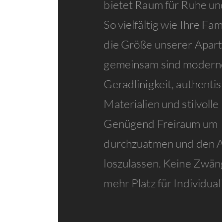
bietet Raum für Ruhe u
So vielfältig wie Ihre Fami
die Größe unserer Apart
gemeinsam sind modern
Geradlinigkeit, authentis
Materialien und stilvolle
Genügend Freiraum um
durchzuatmen und den A
loszulassen. Keine Zwän
mehr Platz für Individuali