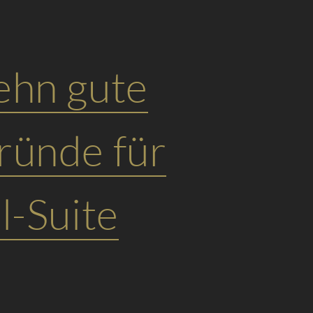
ehn gute
ründe für
l-Suite