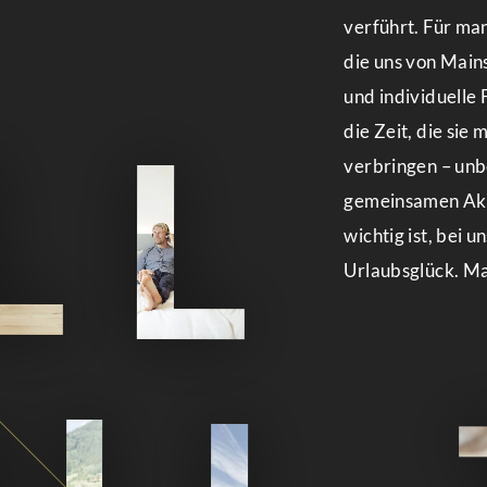
verführt. Für ma
die uns von Main
und individuelle F
die Zeit, die sie
verbringen – un
gemeinsamen Akti
wichtig ist, bei u
Urlaubsglück. Ma