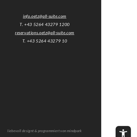
info.oetz
@
all-suite.com
T. +43 5264 43279 1200
reservations.oetz
@
all-suite.com
T. +43 5264 43279 10
liebevoll designt & programmiert von
mindpark