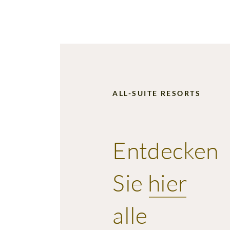
Gründe
Annehmlichkeiten
Card
from
Lage
Familienzeit
Fragen
HOME
Galerie
Zeit
&
Events
mit
Antworten
ALL-SUITE RESORTS
Kulinarik
Freunden
Entdecken
Sie
hier
alle