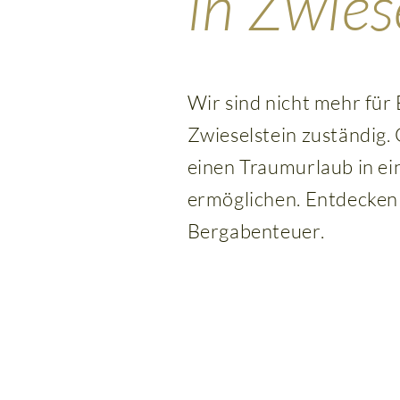
in Zwies
Wir sind nicht mehr für
Zwieselstein zuständig.
einen Traumurlaub in ei
ermöglichen. Entdecken
Bergabenteuer.
HOME
An
Apartments
Wellness
Sommerurlaub
Angebote
&
Winterurlaub
away
10
Spa
Summer